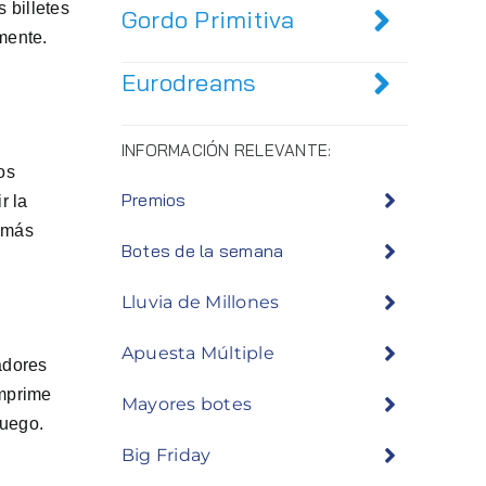
 billetes
Gordo Primitiva
mente.
Eurodreams
INFORMACIÓN RELEVANTE:
os
Premios
r la
s más
Botes de la semana
Lluvia de Millones
Apuesta Múltiple
adores
imprime
Mayores botes
juego.
Big Friday