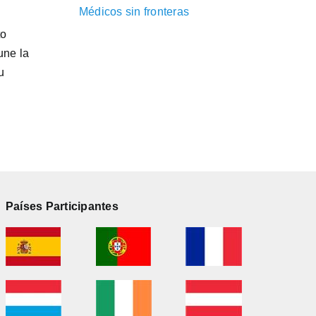
Médicos sin fronteras
to
une la
u
Países Participantes