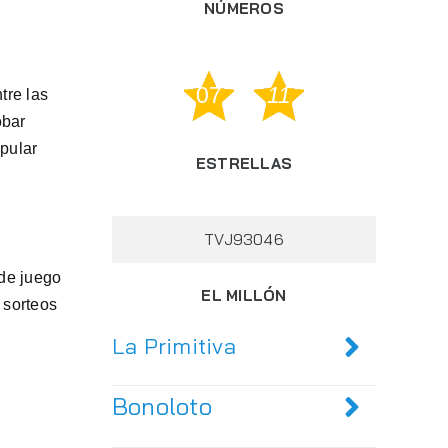
NÚMEROS
07
11
ntre las
obar
opular
ESTRELLAS
TVJ93046
 de juego
EL MILLÓN
 sorteos
La Primitiva
Bonoloto