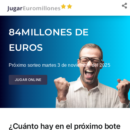
Saltar
al
contenido
84MILLONES DE
EUROS
Próximo sorteo martes 3 de noviembre del 2025
JUGAR ONLINE
¿Cuánto hay en el próximo bote