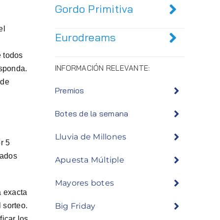
Gordo Primitiva
el
Eurodreams
e todos
INFORMACIÓN RELEVANTE:
esponda.
ede
Premios
Botes de la semana
Lluvia de Millones
r 5
nados
Apuesta Múltiple
Mayores botes
a exacta
Big Friday
 sorteo.
icar los