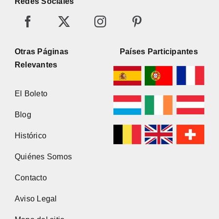
Redes Sociales
Otras Páginas
Países Participantes
Relevantes
El Boleto
Blog
Histórico
Quiénes Somos
Contacto
Aviso Legal