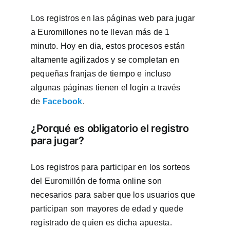
Los registros en las páginas web para jugar
a Euromillones no te llevan más de 1
minuto. Hoy en dia, estos procesos están
altamente agilizados y se completan en
pequeñas franjas de tiempo e incluso
algunas páginas tienen el login a través
de
Facebook
.
¿Porqué es obligatorio el registro
para jugar?
Los registros para participar en los sorteos
del Euromillón de forma online son
necesarios para saber que los usuarios que
participan son mayores de edad y quede
registrado de quien es dicha apuesta.