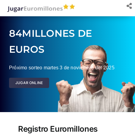
Saltar
al
contenido
84MILLONES DE
EUROS
Próximo sorteo martes 3 de noviembre del 2025
JUGAR ONLINE
Registro Euromillones