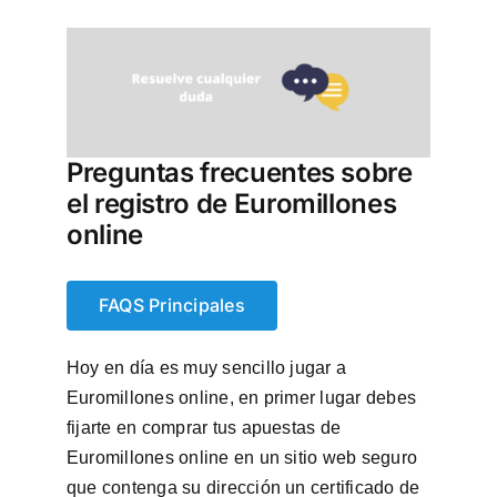
Preguntas frecuentes sobre
el registro de Euromillones
online
FAQS Principales
Hoy en día es muy sencillo jugar a
Euromillones online, en primer lugar debes
fijarte en comprar tus apuestas de
Euromillones online en un sitio web seguro
que contenga su dirección un certificado de