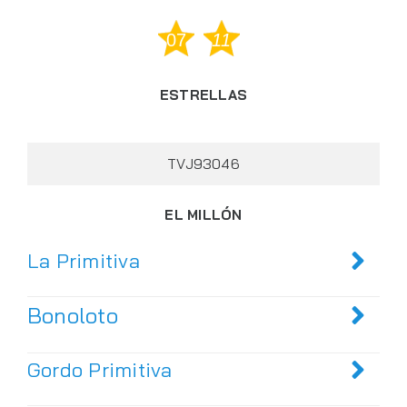
07
11
ESTRELLAS
TVJ93046
EL MILLÓN
La Primitiva
Bonoloto
Gordo Primitiva