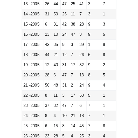
13 -2005
26
44
47
25
41
3
7
14 -2005
31
50
25
11
7
3
1
15 -2005
6
31
42
38
28
9
3
16 -2005
13
10
24
47
3
9
5
17 -2005
42
35
9
3
39
1
8
18 -2005
44
21
12
7
26
6
8
19 -2005
12
40
31
17
32
9
2
20 -2005
28
6
47
7
13
8
5
21 -2005
50
48
31
2
24
9
4
22 -2005
8
11
3
17
50
5
1
23 -2005
37
32
47
7
6
7
1
24 -2005
8
4
10
21
18
7
1
25 -2005
6
15
8
14
45
7
8
26 -2005
23
28
5
4
25
3
4