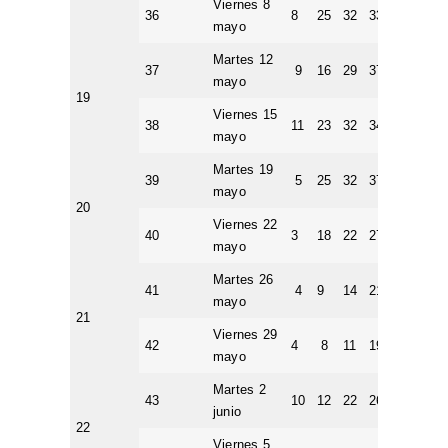
Viernes 8
36
8
25
32
33
38
7
mayo
Martes 12
37
9
16
29
37
39
4
mayo
19
Viernes 15
38
11
23
32
34
39
1
mayo
Martes 19
39
5
25
32
37
43
6
mayo
20
Viernes 22
40
3
18
22
27
32
2
mayo
Martes 26
41
4
9
14
21
27
4
mayo
21
Viernes 29
42
4
8
11
19
46
4
mayo
Martes 2
43
10
12
22
26
49
7
junio
22
Viernes 5