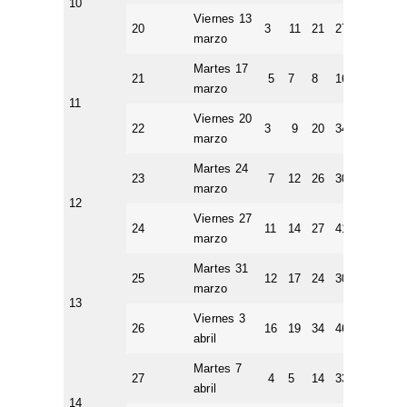
10
Viernes 13
20
3
11
21
27
36
9
marzo
Martes 17
21
5
7
8
16
20
2
marzo
11
Viernes 20
22
3
9
20
34
40
6
marzo
Martes 24
23
7
12
26
30
33
10
marzo
12
Viernes 27
24
11
14
27
41
46
2
marzo
Martes 31
25
12
17
24
30
36
1
marzo
13
Viernes 3
26
16
19
34
46
50
2
abril
Martes 7
27
4
5
14
33
48
7
abril
14