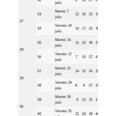
julio
Martes 7
53
12
16
23
33
41
8
julio
27
Viernes 10
54
15
17
23
30
38
2
julio
Martes 14
55
11
22
30
37
47
9
julio
28
Viernes 17
56
7
15
27
41
43
7
julio
Martes 21
57
14
15
24
29
42
2
julio
29
Viernes 24
58
8
9
27
28
50
4
julio
Martes 28
59
9
13
15
17
34
2
julio
30
Viernes 31
60
21
24
30
46
49
2