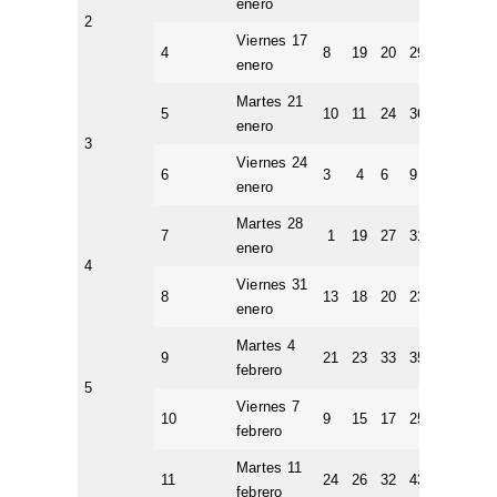
enero
2
Viernes 17
4
8
19
20
29
44
3
enero
Martes 21
5
10
11
24
36
46
3
enero
3
Viernes 24
6
3
4
6
9
24
5
enero
Martes 28
7
1
19
27
31
38
4
enero
4
Viernes 31
8
13
18
20
23
30
2
enero
Martes 4
9
21
23
33
35
47
6
febrero
5
Viernes 7
10
9
15
17
25
40
3
febrero
Martes 11
11
24
26
32
43
46
6
febrero