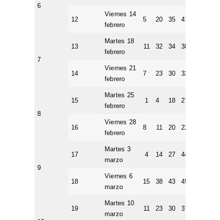
6
Viernes 14
12
5
20
35
41
49
6
febrero
Martes 18
13
11
32
34
38
47
2
febrero
7
Viernes 21
14
7
23
30
32
45
5
febrero
Martes 25
15
1
4
18
27
42
4
febrero
8
Viernes 28
16
8
11
20
22
23
3
febrero
Martes 3
17
4
14
27
44
45
1
marzo
9
Viernes 6
18
15
38
43
45
46
1
marzo
Martes 10
19
11
23
30
37
43
5
marzo