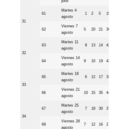
julio
Martes 4
61
1
2
5
15
42
5
agosto
31
Viernes 7
62
5
20
21
36
41
6
agosto
Martes 11
63
8
13
14
42
50
3
agosto
32
Viernes 14
64
9
10
19
42
49
4
agosto
Martes 18
65
6
12
17
34
42
5
agosto
33
Viernes 21
66
10
15
35
44
50
3
agosto
Martes 25
67
7
18
30
37
39
8
agosto
34
Viernes 28
68
7
12
16
17
31
7
agosto