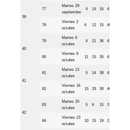
Martes 29
77
4
14
16
41
44
11
septiembre
39
Viernes 2
78
6
12
15
40
45
3
octubre
Martes 6
79
4
21
36
41
47
9
octubre
40
Viernes 9
80
11
15
35
41
50
5
octubre
Martes 13
81
5
14
38
41
46
1
octubre
41
Viernes 16
82
15
33
38
40
50
3
octubre
Martes 20
83
5
6
15
37
42
3
octubre
42
Viernes 23
84
10
15
19
21
23
3
octubre