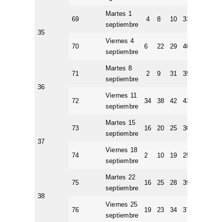
Martes 1
69
4
8
10
33
46
8
septiembre
35
Viernes 4
70
6
22
29
40
43
4
septiembre
Martes 8
71
2
9
31
35
41
9
septiembre
36
Viernes 11
72
34
38
42
43
45
9
septiembre
Martes 15
73
16
20
25
30
38
6
septiembre
37
Viernes 18
74
2
10
19
25
45
1
septiembre
Martes 22
75
16
25
28
39
40
1
septiembre
38
Viernes 25
76
19
23
34
37
45
1
septiembre