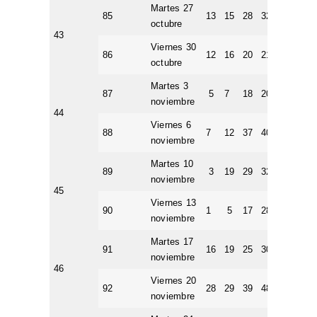
Martes 27
85
13
15
28
32
44
3
octubre
43
Viernes 30
86
12
16
20
21
28
3
octubre
Martes 3
87
5
7
18
20
30
6
noviembre
44
Viernes 6
88
7
12
37
40
50
1
noviembre
Martes 10
89
3
19
29
32
38
5
noviembre
45
Viernes 13
90
1
5
17
28
31
1
noviembre
Martes 17
91
16
19
25
30
44
2
noviembre
46
Viernes 20
92
28
29
39
48
50
5
noviembre