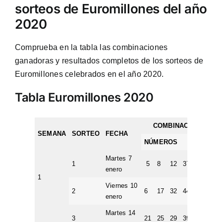
sorteos de Euromillones del año
2020
Comprueba en la tabla las combinaciones
ganadoras y resultados completos de los sorteos de
Euromillones celebrados en el año 2020.
Tabla Euromillones 2020
COMBINACION GAN
SEMANA
SORTEO
FECHA
NÚMEROS
EST
Martes 7
1
5
8
12
37
43
6
enero
1
Viernes 10
2
6
17
32
44
46
2
enero
Martes 14
3
21
25
29
39
44
8