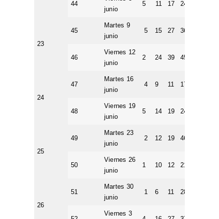
44
5
11
17
24
37
3
junio
Martes 9
45
5
15
27
36
46
2
junio
23
Viernes 12
46
2
24
39
45
46
4
junio
Martes 16
47
4
9
11
17
39
2
junio
24
Viernes 19
48
5
14
19
24
43
3
junio
Martes 23
49
2
12
19
46
49
1
junio
25
Viernes 26
50
1
10
12
21
26
5
junio
Martes 30
51
1
6
11
28
42
2
junio
26
Viernes 3
52
4
16
27
37
39
3