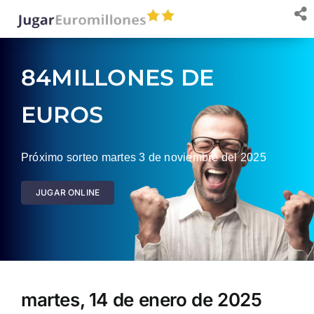
Saltar
al
contenido
84MILLONES DE
EUROS
Próximo sorteo martes 3 de noviembre del 2025
JUGAR ONLINE
martes, 14 de enero de 2025