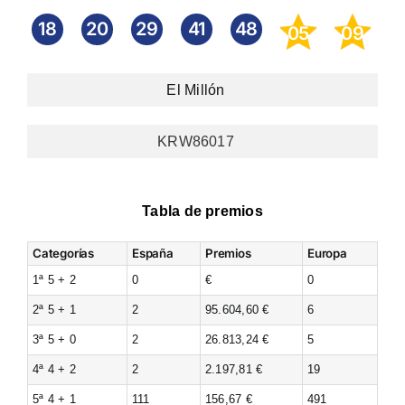
18
20
29
41
48
05
09
El Millón
KRW86017
Tabla de premios
Categorías
España
Premios
Europa
1ª 5 + 2
0
€
0
2ª 5 + 1
2
95.604,60 €
6
3ª 5 + 0
2
26.813,24 €
5
4ª 4 + 2
2
2.197,81 €
19
5ª 4 + 1
111
156,67 €
491