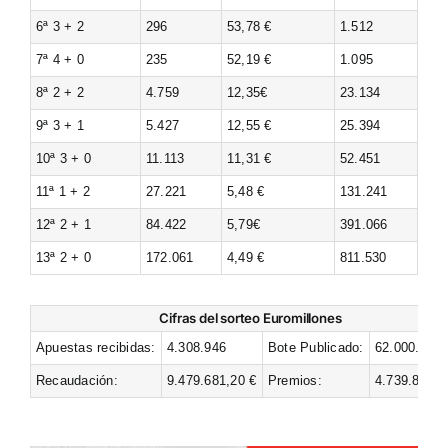
6ª 3 + 2
296
53,78 €
1.512
7ª 4 + 0
235
52,19 €
1.095
8ª 2 + 2
4.759
12,35€
23.134
9ª 3 + 1
5.427
12,55 €
25.394
10ª 3 + 0
11.113
11,31 €
52.451
11ª 1 + 2
27.221
5,48 €
131.241
12ª 2 + 1
84.422
5,79€
391.066
13ª 2 + 0
172.061
4,49 €
811.530
Cifras del sorteo Euromillones
Apuestas recibidas:
4.308.946
Bote Publicado:
62.000.000 
Recaudación:
9.479.681,20 €
Premios:
4.739.840,6