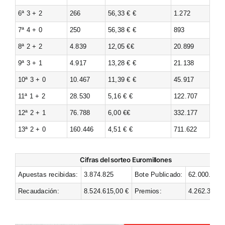
6ª 3 + 2
266
56,33 € €
1.272
7ª 4 + 0
250
56,38 € €
893
8ª 2 + 2
4.839
12,05 €€
20.899
9ª 3 + 1
4.917
13,28 € €
21.138
10ª 3 + 0
10.467
11,39 € €
45.917
11ª 1 + 2
28.530
5,16 € €
122.707
12ª 2 + 1
76.788
6,00 €€
332.177
13ª 2 + 0
160.446
4,51 € €
711.622
Cifras del sorteo Euromillones
Apuestas recibidas:
3.874.825
Bote Publicado:
62.000.000 
Recaudación:
8.524.615,00 €
Premios:
4.262.307,5