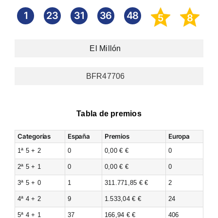
1
23
31
36
48
5
8
El Millón
BFR47706
Tabla de premios
Categorías
España
Premios
Europa
1ª 5 + 2
0
0,00 € €
0
2ª 5 + 1
0
0,00 € €
0
3ª 5 + 0
1
311.771,85 € €
2
4ª 4 + 2
9
1.533,04 € €
24
5ª 4 + 1
37
166,94 € €
406