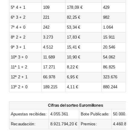
5ª 4 + 1
109
178,09 €
429
6ª 3 + 2
221
82,25 €
982
7ª 4 + 0
242
53,34 €
1.064
8ª 2 + 2
3.273
17,83 €
15.911
9ª 3 + 1
4.512
15,41 €
20.546
10ª 3 + 0
11.689
10,90 €
54.062
11ª 1 + 2
17.271
8,22 €
86.825
12ª 2 + 1
66.978
6,95 €
323.676
13ª 2 + 0
189.215
4,11 €
880.244
Cifras del sorteo Euromillones
Apuestas recibidas:
4.055.361
Bote Publicado:
50.000.000 
Recaudación:
8.921.794,20 €
Premios:
4.460.897,1