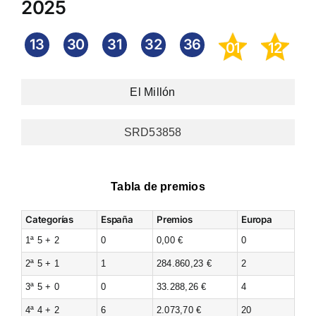
2025
13
30
31
32
36
01
12
El Millón
SRD53858
Tabla de premios
Categorías
España
Premios
Europa
1ª 5 + 2
0
0,00 €
0
2ª 5 + 1
1
284.860,23 €
2
3ª 5 + 0
0
33.288,26 €
4
4ª 4 + 2
6
2.073,70 €
20