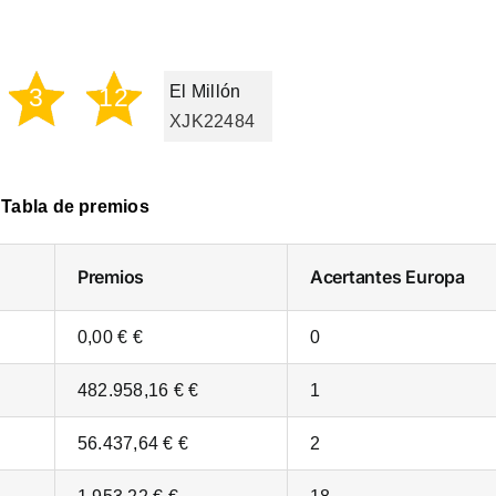
El Millón
3
12
XJK22484
Tabla de premios
Premios
Acertantes
Europa
0,00 € €
0
482.958,16 € €
1
56.437,64 € €
2