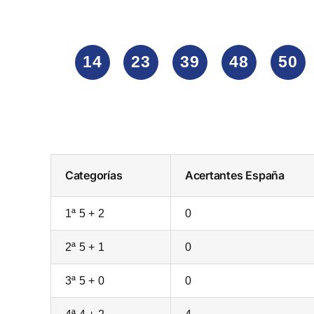
14
23
39
48
50
Categorías
Acertantes
España
1ª 5 + 2
0
2ª 5 + 1
0
3ª 5 + 0
0