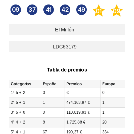
09
37
41
42
49
01
09
El Millón
LDG63179
Tabla de premios
Categorías
España
Premios
Europa
1ª 5 + 2
0
€
0
2ª 5 + 1
1
474.163,97 €
1
3ª 5 + 0
0
110.819,93 €
1
4ª 4 + 2
8
1.725,88 €
20
5ª 4 + 1
67
190,37 €
334