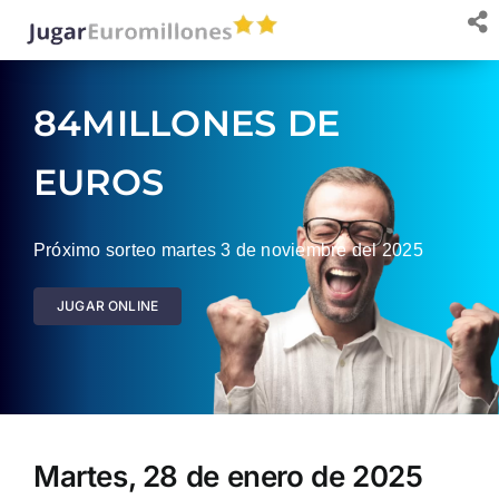
Saltar
al
contenido
84MILLONES DE
EUROS
Próximo sorteo martes 3 de noviembre del 2025
JUGAR ONLINE
Martes, 28 de enero de 2025