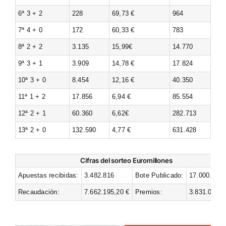
6ª 3 + 2
228
69,73 €
964
7ª 4 + 0
172
60,33 €
783
8ª 2 + 2
3.135
15,99€
14.770
9ª 3 + 1
3.909
14,78 €
17.824
10ª 3 + 0
8.454
12,16 €
40.350
11ª 1 + 2
17.856
6,94 €
85.554
12ª 2 + 1
60.360
6,62€
282.713
13ª 2 + 0
132.590
4,77 €
631.428
Cifras del sorteo Euromillones
Apuestas recibidas:
3.482.816
Bote Publicado:
17.000.000 
Recaudación:
7.662.195,20 €
Premios:
3.831.097,6