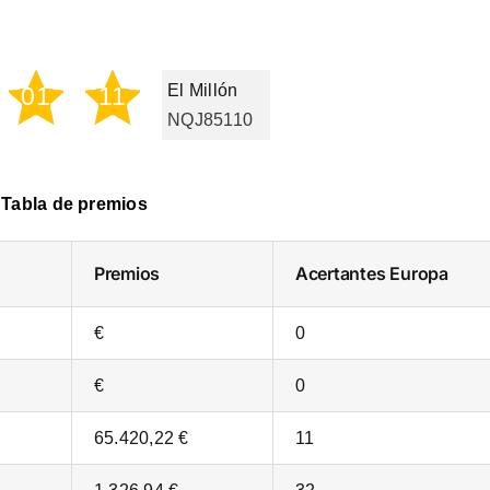
El Millón
01
11
NQJ85110
Tabla de premios
Premios
Acertantes
Europa
€
0
€
0
65.420,22 €
11