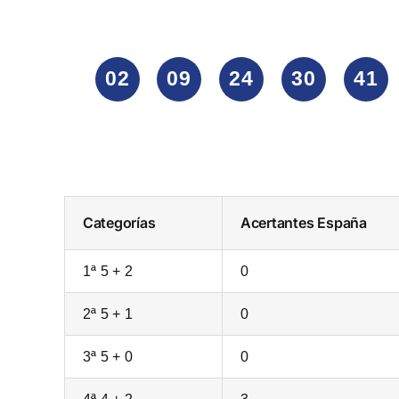
02
09
24
30
41
Categorías
Acertantes
España
1ª 5 + 2
0
2ª 5 + 1
0
3ª 5 + 0
0