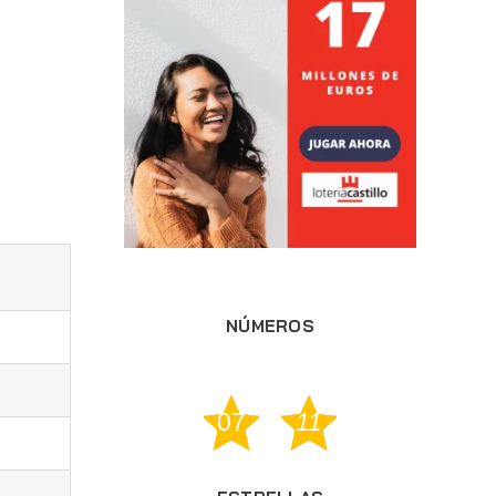
NÚMEROS
07
11