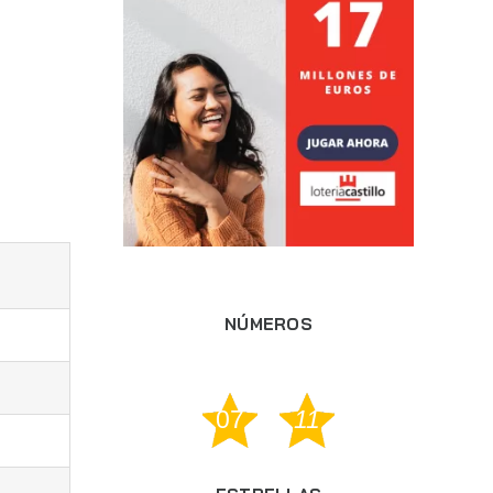
NÚMEROS
07
11