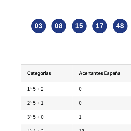
03
08
15
17
48
Categorías
Acertantes
España
1ª 5 + 2
0
2ª 5 + 1
0
3ª 5 + 0
1