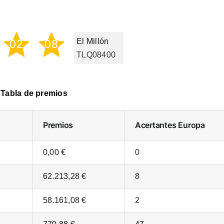
El Millón
02
08
TLQ08400
Tabla de premios
Premios
Acertantes
Europa
0,00 €
0
62.213,28 €
8
58.161,08 €
2