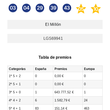
03
04
29
39
43
05
10
El Millón
LGS69941
Tabla de premios
Categorías
España
Premios
Europa
1ª 5 + 2
0
0,00 €
0
2ª 5 + 1
0
0,00 €
0
3ª 5 + 0
1
643.777,52 €
1
4ª 4 + 2
6
1.582,79 €
24
5ª 4 + 1
83
151,14 €
463