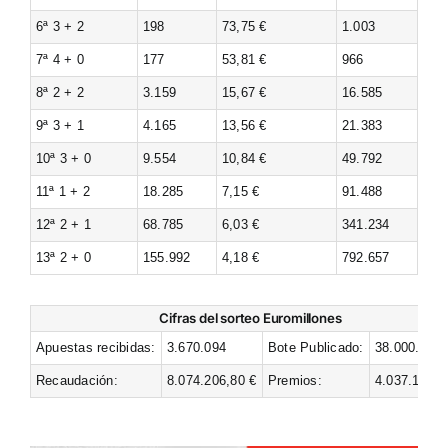
6ª 3 + 2
198
73,75 €
1.003
7ª 4 + 0
177
53,81 €
966
8ª 2 + 2
3.159
15,67 €
16.585
9ª 3 + 1
4.165
13,56 €
21.383
10ª 3 + 0
9.554
10,84 €
49.792
11ª 1 + 2
18.285
7,15 €
91.488
12ª 2 + 1
68.785
6,03 €
341.234
13ª 2 + 0
155.992
4,18 €
792.657
Cifras del sorteo Euromillones
Apuestas recibidas:
3.670.094
Bote Publicado:
38.000.000 
Recaudación:
8.074.206,80 €
Premios:
4.037.103,4