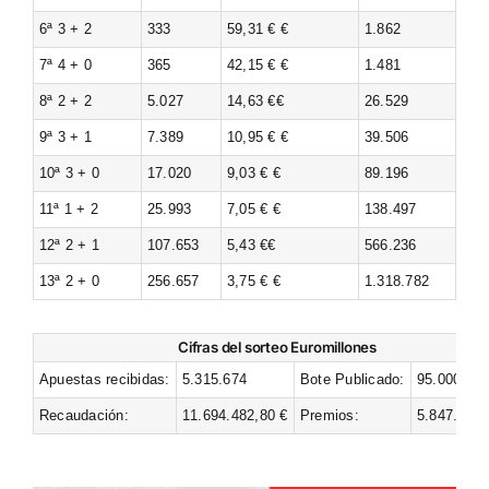
6ª 3 + 2
333
59,31 € €
1.862
7ª 4 + 0
365
42,15 € €
1.481
8ª 2 + 2
5.027
14,63 €€
26.529
9ª 3 + 1
7.389
10,95 € €
39.506
10ª 3 + 0
17.020
9,03 € €
89.196
11ª 1 + 2
25.993
7,05 € €
138.497
12ª 2 + 1
107.653
5,43 €€
566.236
13ª 2 + 0
256.657
3,75 € €
1.318.782
Cifras del sorteo Euromillones
Apuestas recibidas:
5.315.674
Bote Publicado:
95.000.000
Recaudación:
11.694.482,80 €
Premios:
5.847.241,