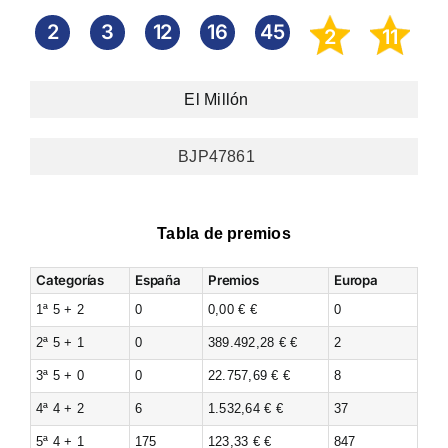
2
3
12
16
45
2
11
El Millón
BJP47861
Tabla de premios
Categorías
España
Premios
Europa
1ª 5 + 2
0
0,00 € €
0
2ª 5 + 1
0
389.492,28 € €
2
3ª 5 + 0
0
22.757,69 € €
8
4ª 4 + 2
6
1.532,64 € €
37
5ª 4 + 1
175
123,33 € €
847