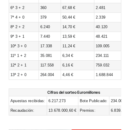
6ª 3 + 2
360
67,68 €
2.481
7ª 4 + 0
379
50,44 €
2.339
8ª 2 + 2
6.240
14,70 €
40.120
9ª 3 + 1
7.440
13,59 €
48.421
10ª 3 + 0
17.338
11,24 €
109.005
11ª 1 + 2
35.081
6,34 €
234.111
12ª 2 + 1
117.558
6,16 €
759.032
13ª 2 + 0
264.004
4,46 €
1.688.844
Cifras del sorteo Euromillones
Apuestas recibidas:
6.217.273
Bote Publicado:
234.000.00
Recaudación:
13.678.000,60 €
Premios:
6.839.000,