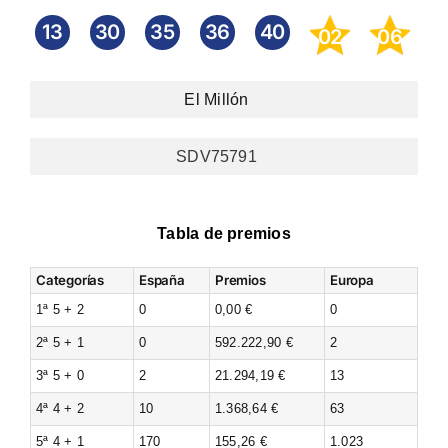
13
30
35
36
40
02
06
El Millón
SDV75791
Tabla de premios
Categorías
España
Premios
Europa
1ª 5 + 2
0
0,00 €
0
2ª 5 + 1
0
592.222,90 €
2
3ª 5 + 0
2
21.294,19 €
13
4ª 4 + 2
10
1.368,64 €
63
5ª 4 + 1
170
155,26 €
1.023