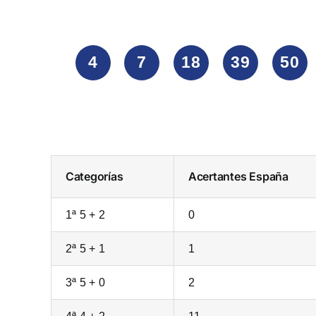
4
7
18
39
50
Categorías
Acertantes
España
1ª 5 + 2
0
2ª 5 + 1
1
3ª 5 + 0
2