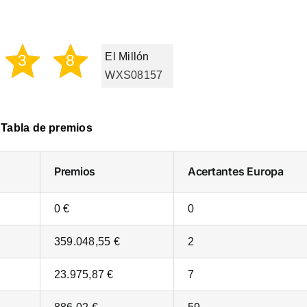
El Millón
3
8
WXS08157
Tabla de premios
Premios
Acertantes
Europa
0 €
0
359.048,55 €
2
23.975,87 €
7