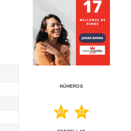
NÚMEROS
07
11