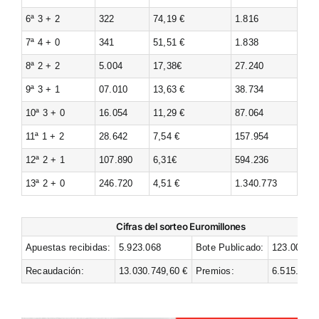
6ª 3 + 2
322
74,19 €
1.816
7ª 4 + 0
341
51,51 €
1.838
8ª 2 + 2
5.004
17,38€
27.240
9ª 3 + 1
07.010
13,63 €
38.734
10ª 3 + 0
16.054
11,29 €
87.064
11ª 1 + 2
28.642
7,54 €
157.954
12ª 2 + 1
107.890
6,31€
594.236
13ª 2 + 0
246.720
4,51 €
1.340.773
Cifras del sorteo Euromillones
Apuestas recibidas:
5.923.068
Bote Publicado:
123.000.00
Recaudación:
13.030.749,60 €
Premios:
6.515.374,