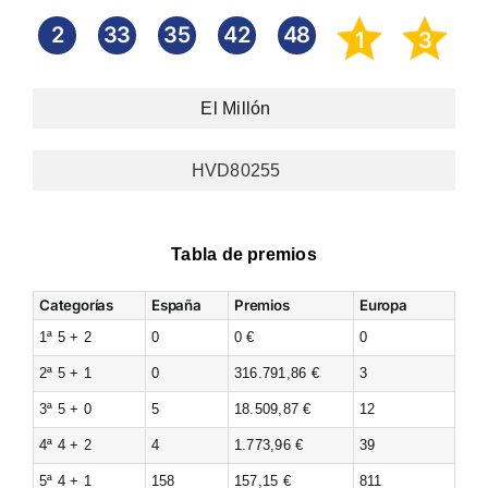
2
33
35
42
48
1
3
El Millón
HVD80255
Tabla de premios
Categorías
España
Premios
Europa
1ª 5 + 2
0
0 €
0
2ª 5 + 1
0
316.791,86 €
3
3ª 5 + 0
5
18.509,87 €
12
4ª 4 + 2
4
1.773,96 €
39
5ª 4 + 1
158
157,15 €
811