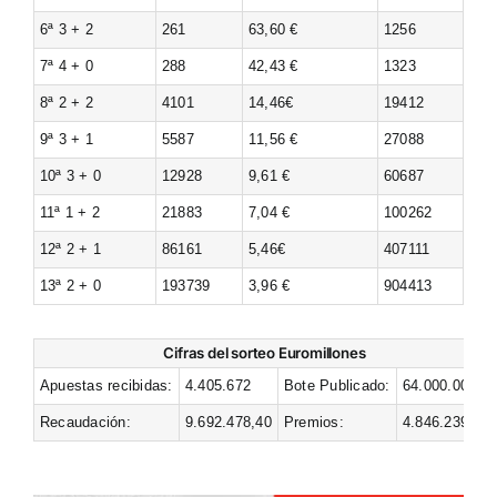
6ª 3 + 2
261
63,60 €
1256
7ª 4 + 0
288
42,43 €
1323
8ª 2 + 2
4101
14,46€
19412
9ª 3 + 1
5587
11,56 €
27088
10ª 3 + 0
12928
9,61 €
60687
11ª 1 + 2
21883
7,04 €
100262
12ª 2 + 1
86161
5,46€
407111
13ª 2 + 0
193739
3,96 €
904413
Cifras del sorteo Euromillones
Apuestas recibidas:
4.405.672
Bote Publicado:
64.000.000
Recaudación:
9.692.478,40
Premios:
4.846.239,20