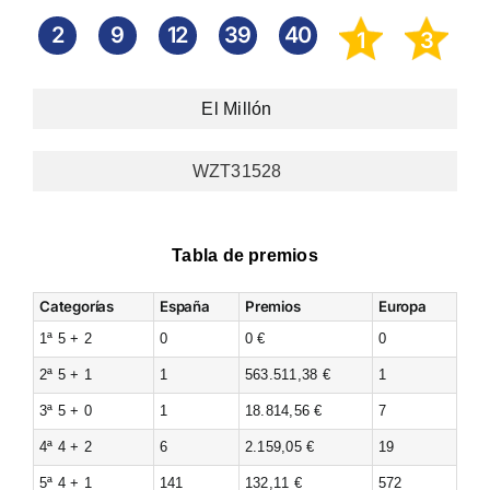
2
9
12
39
40
1
3
El Millón
WZT31528
Tabla de premios
Categorías
España
Premios
Europa
1ª 5 + 2
0
0 €
0
2ª 5 + 1
1
563.511,38 €
1
3ª 5 + 0
1
18.814,56 €
7
4ª 4 + 2
6
2.159,05 €
19
5ª 4 + 1
141
132,11 €
572